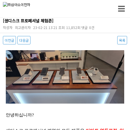
[샌디스크 프로페셔널 체험존]
작성자
최고관리자
23-02-21 13:21
조회
11,852회
댓글
0건
이전글
다음글
목록
본문
안녕하십니까?